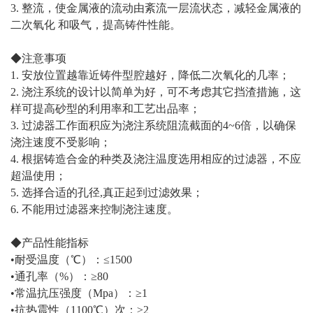
3. 整流，使金属液的流动由紊流一层流状态，减轻金属液的
二次氧化 和吸气，提高铸件性能。
◆注意事项
1. 安放位置越靠近铸件型腔越好，降低二次氧化的几率；
2. 浇注系统的设计以简单为好，可不考虑其它挡渣措施，这
样可提高砂型的利用率和工艺出品率；
3. 过滤器工作面积应为浇注系统阻流截面的4~6倍，以确保
浇注速度不受影响；
4. 根据铸造合金的种类及浇注温度选用相应的过滤器，不应
超温使用；
5. 选择合适的孔径,真正起到过滤效果；
6. 不能用过滤器来控制浇注速度。
◆产品性能指标
•耐受温度（℃）：≤1500
•通孔率（%）：≥80
•常温抗压强度（Mpa）：≥1
•抗热震性（1100℃）次：≥2