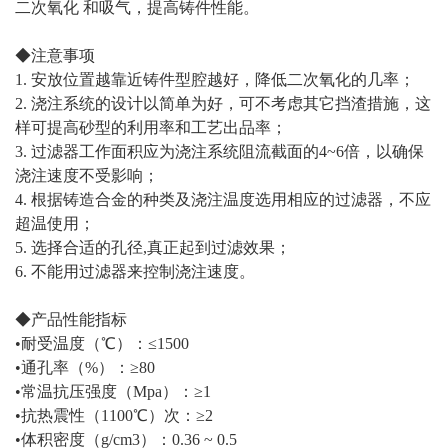
二次氧化 和吸气，提高铸件性能。
◆注意事项
1. 安放位置越靠近铸件型腔越好，降低二次氧化的几率；
2. 浇注系统的设计以简单为好，可不考虑其它挡渣措施，这
样可提高砂型的利用率和工艺出品率；
3. 过滤器工作面积应为浇注系统阻流截面的4~6倍，以确保
浇注速度不受影响；
4. 根据铸造合金的种类及浇注温度选用相应的过滤器，不应
超温使用；
5. 选择合适的孔径,真正起到过滤效果；
6. 不能用过滤器来控制浇注速度。
◆产品性能指标
•耐受温度（℃）：≤1500
•通孔率（%）：≥80
•常温抗压强度（Mpa）：≥1
•抗热震性（1100℃）次：≥2
•体积密度（g/cm3）：0.36 ~ 0.5