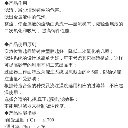
◆产品作用
滤渣，减少渣对铸件的危害。
滤出金属液中的气泡。
整流，使金属液的流动由紊流一—层流状态，减轻金属液的
二次氧化和吸气， 提高铸件性能。
◆产品使用原则
安放位置越靠近铸件型腔越好，降低二次氧化的几率；
浇注系统的设计以简单为好，可不考虑其它挡渣措施，这样
可提高砂型的利用率和工艺出品率；
过滤器工作面积应为浇注系统阻流截面的4~6倍，以确保浇
注速度不受影响；
根据铸造合金的种类及浇注温度选用相应的过滤器，不应超
温使用；
选择合适的孔径,真正起到过滤效果；
不能用过滤器来控制浇注速度。
◆产品性能指标
•耐受温度（℃）：≤1700
•通孔率（%）：≥ 76